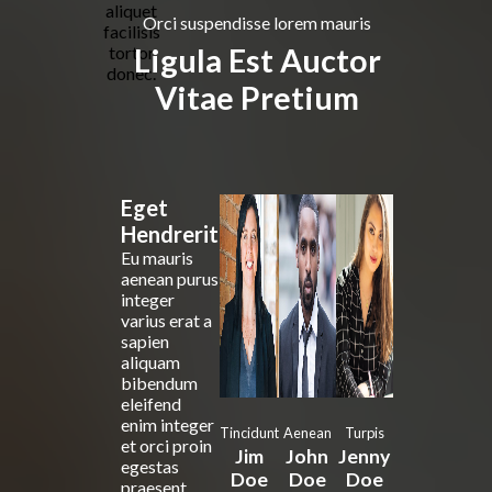
aliquet
Orci suspendisse lorem mauris
facilisis
Ligula Est Auctor
tortor
donec.
Vitae Pretium
Eget
Hendrerit
Eu mauris
aenean purus
integer
varius erat a
sapien
aliquam
bibendum
eleifend
enim integer
Tincidunt
Aenean
Turpis
et orci proin
Jim
John
Jenny
egestas
Doe
Doe
Doe
praesent.