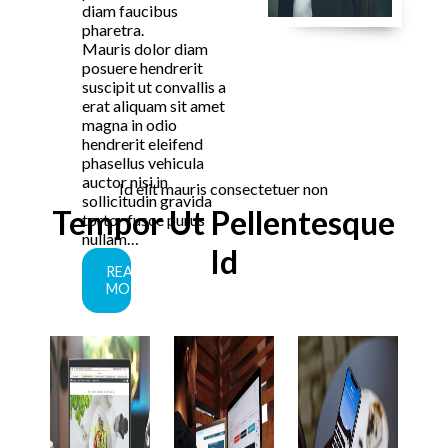
diam faucibus
pharetra.
Mauris dolor diam
posuere hendrerit
suscipit ut convallis a
erat aliquam sit amet
magna in odio
hendrerit eleifend
phasellus vehicula
auctor nisi in
Id elit mauris consectetuer non
sollicitudin gravida
Tempor Ut Pellentesque
tortor fusce purus
nullam…
Id
READ
MORE