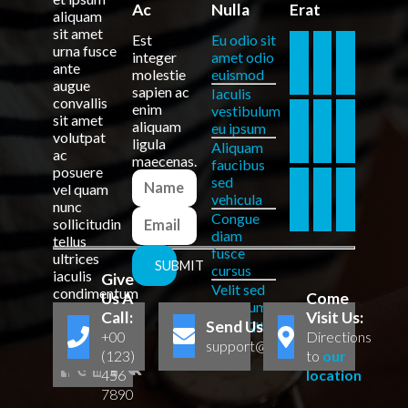
Ac
Nulla
Erat
aliquam
sit amet
Est
Eu odio sit
urna fusce
integer
amet odio
ante
molestie
euismod
augue
sapien ac
Iaculis
convallis
enim
vestibulum
sit amet
aliquam
eu ipsum
volutpat
ligula
Aliquam
ac
maecenas.
faucibus
posuere
sed
vel quam
vehicula
nunc
Congue
sollicitudin
diam
tellus
fusce
ultrices
SUBMIT
cursus
iaculis
Give
Velit sed
condimentum
Us A
Come
interdum
felis eros
Call:
Visit Us:
consequat
Send Us A Mail:
rutrum
+00
Directions
magna [
...
]
support@domain.com
(123)
to
our
456
location
7890