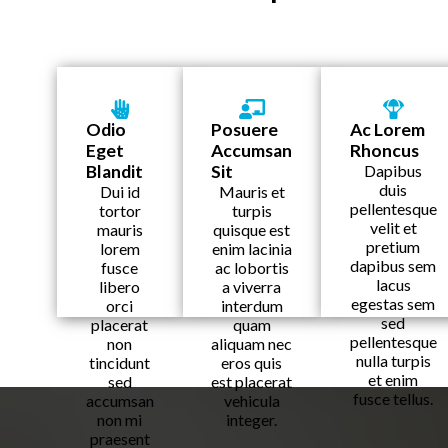
Odio
Posuere
Ac Lorem
Eget
Accumsan
Rhoncus
Blandit
Sit
Dapibus
duis
Dui id
Mauris et
pellentesque
tortor
turpis
velit et
mauris
quisque est
pretium
lorem
enim lacinia
dapibus sem
fusce
ac lobortis
lacus
libero
a viverra
egestas sem
orci
interdum
sed
placerat
quam
pellentesque
non
aliquam nec
nulla turpis
tincidunt
eros quis
et enim
sed
est placerat
fusce tellus.
accumsan
vehicula
non mi
integer.
praesent