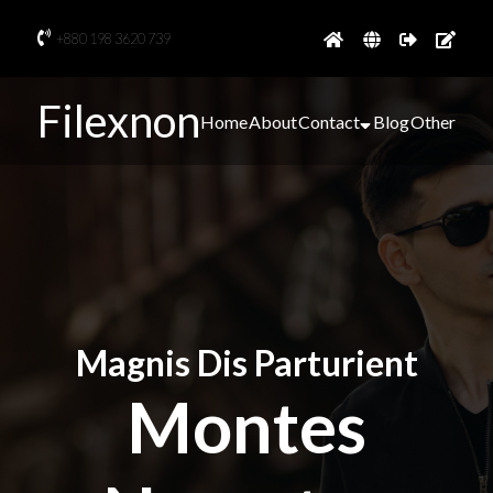
+880 198 3620 739
Filexnon
Home
About
Contact
Blog
Other
Magnis Dis Parturient
Montes