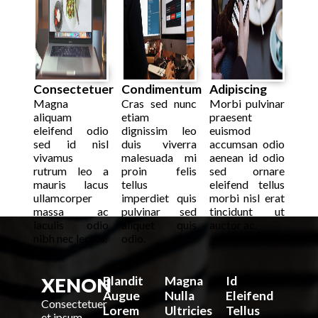
Consectetuer
Condimentum
Adipiscing
Magna
Cras sed nunc
Morbi pulvinar
aliquam
etiam
praesent
eleifend odio
dignissim leo
euismod
sed id nisl
duis viverra
accumsan odio
vivamus
malesuada mi
aenean id odio
rutrum leo a
proin felis
sed ornare
mauris lacus
tellus
eleifend tellus
ullamcorper
imperdiet quis
morbi nisl erat
massa ac
pulvinar sed
tincidunt ut
iaculis odio
aliquet quis
auctor ac.
nibh nec lectus.
odio.
XENON
Blandit
Magna
Id
Augue
Nulla
Eleifend
Consectetuer
Lorem
Ultricies
Tellus
et ipsum